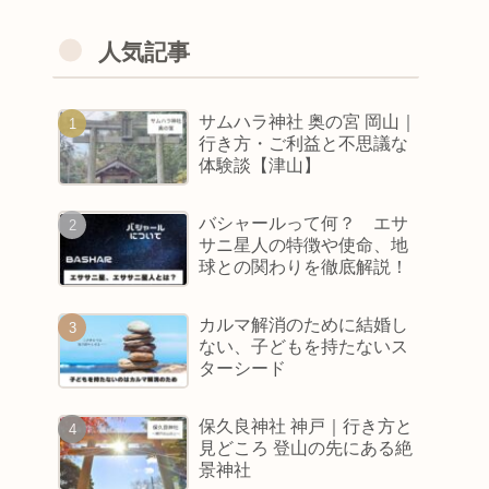
人気記事
サムハラ神社 奥の宮 岡山｜
行き方・ご利益と不思議な
体験談【津山】
バシャールって何？ エサ
サニ星人の特徴や使命、地
球との関わりを徹底解説！
カルマ解消のために結婚し
ない、子どもを持たないス
ターシード
保久良神社 神戸｜行き方と
見どころ 登山の先にある絶
景神社