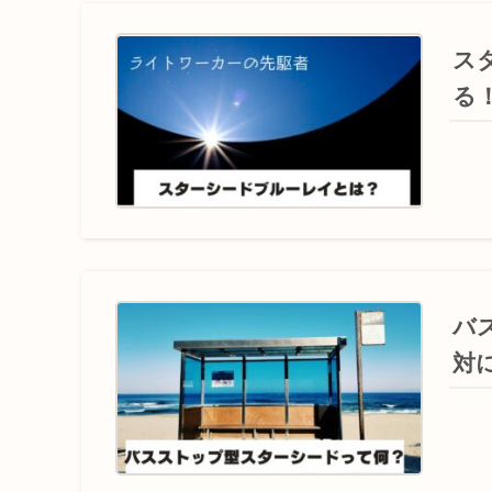
ス
る
バ
対