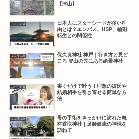
【津山】
日本人にスターシードが多い理
こころの旅
由とは？エンパス、HSP、輪廻
転生との関係性
保久良神社 神戸｜行き方と見ど
こころの旅
ころ 登山の先にある絶景神社
書くだけで叶う！理想の彼氏や
こころの旅
結婚相手を引き寄せる簡単な方
法
母の手術をきっかけに訪れた亀
こころの旅
有香取神社｜足腰健康の神様を
訪ねて