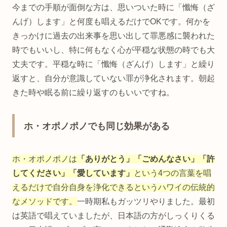
今までの手順が面倒な方は、思いついた時に「懺悔（ざ
んげ）します」と何度も唱えるだけでOKです。何かを
きっかけに過去の出来事を思い出して罪悪感に襲われた
時でもいいし、特に何もなく心が平穏な状態の時でも大
丈夫です。平穏な時に「懺悔（ざんげ）します」と繰り
返すと、自分が意識していない罪が浄化されます。朝起
きた時や眠る前に繰り返すのもいいですね。
ホ・オポノポノでも同じ効果がある
ホ・オポノポノは
「ありがとう」「ごめんなさい」「許
してください」「愛しています」
という4つの言葉を唱
えるだけで自分自身を浄化できるというハワイの伝統的
なメソッドです。
一時期私もガッツリやりました。最初
は英語で唱えていましたが、日本語の方がしっくりくる