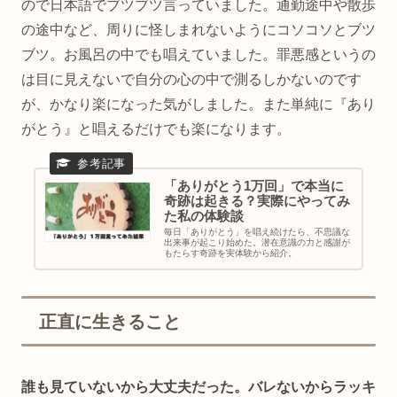
ので日本語でブツブツ言っていました。通勤途中や散歩
の途中など、周りに怪しまれないようにコソコソとブツ
ブツ。お風呂の中でも唱えていました。罪悪感というの
は目に見えないで自分の心の中で測るしかないのです
が、かなり楽になった気がしました。また単純に『あり
がとう』と唱えるだけでも楽になります。
「ありがとう1万回」で本当に
奇跡は起きる？実際にやってみ
た私の体験談
毎日「ありがとう」を唱え続けたら、不思議な
出来事が起こり始めた。潜在意識の力と感謝が
もたらす奇跡を実体験から紹介。
正直に生きること
誰も見ていないから大丈夫だった。バレないからラッキ