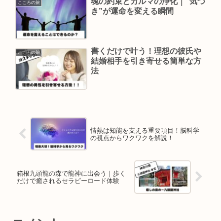
魂の約束とカルマの浄化｜“気づ
こころの旅
き”が運命を変える瞬間
書くだけで叶う！理想の彼氏や
こころの旅
結婚相手を引き寄せる簡単な方
法
情熱は知能を支える重要項目！脳科学
の視点からワクワクを解説！
箱根九頭龍の森で龍神に出会う｜歩く
だけで癒されるセラピーロード体験