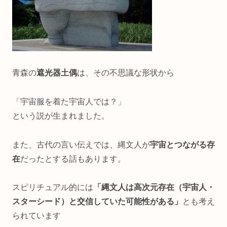
青森の
遮光器土偶
は、その不思議な形状から
「宇宙服を着た宇宙人では？」
という説が生まれました。
また、古代の言い伝えでは、縄文人が
宇宙とつながる存
在
だったとする話もあります。
スピリチュアル的には
「縄文人は高次元存在（宇宙人・
スターシード）と交信していた可能性がある」
とも考え
られています