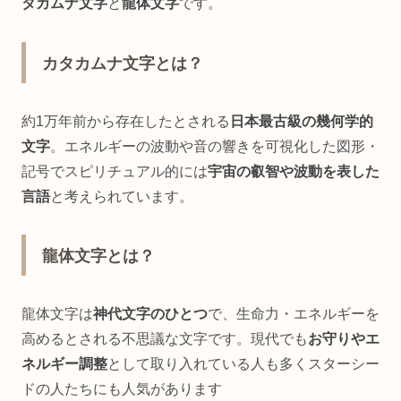
タカムナ文字
と
龍体文字
です。
カタカムナ文字とは？
約1万年前から存在したとされる
日本最古級の幾何学的
文字
。エネルギーの波動や音の響きを可視化した図形・
記号でスピリチュアル的には
宇宙の叡智や波動を表した
言語
と考えられています。
龍体文字とは？
龍体文字は
神代文字のひとつ
で、生命力・エネルギーを
高めるとされる不思議な文字です。現代でも
お守りやエ
ネルギー調整
として取り入れている人も多くスターシー
ドの人たちにも人気があります