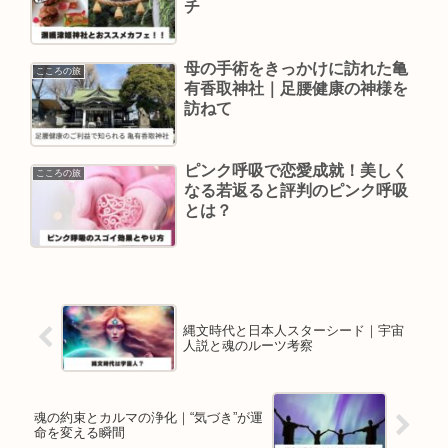
チ
母の手術をきっかけに訪れた亀
こころの旅
有香取神社｜足腰健康の神様を
訪ねて
ピンク呼吸で恋愛成就！美しく
こころの旅
なる若返ると評判のピンク呼吸
とは？
縄文時代と日本人スターシード｜宇宙
人説と魂のルーツ考察
魂の約束とカルマの浄化｜“気づき”が運
命を変える瞬間