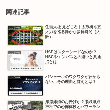
関連記事
住吉大社 見どころ｜太鼓橋や五
こころの旅
大力を巡る静かな参拝時間（大
阪）
HSPはスターシードなのか？
こころの旅
HSCやエンパスとの違いと共通
点とは
バシャールのワクワクがわから
こころの旅
ない…その理由と答えとは？
瀬織津姫のお告げか？瀬織津姫
こころの旅
神社での恐怖体験とパワーラン